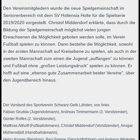
Den Vereinsmitgliedern wurde die neue Spielgemeinschaft im
Seniorenbereich mit dem SV Holtensia Holte für die Spielserie
2019/2020 vorgestellt. Christof Middendorf erklärte, dass durch die
Bildung der Spielgemeinschaft möglichst vielen jungen
Erwachsenen die Möglichkeit geboten werden solle, im Verein
Fußball spielen zu können. Dann bestehe die Möglichkeit, sowohl
in der ersten Mannschaft auf Kreisebene zu spielen, als auch in der
zweiten Mannschaft zum einen die Jugend „auffangen“ zu können
und Fußball ohne „großen Leistungsdruck“ spielen zu können. Er
hofft auf eine „ebenso gute Zusammenarbeit beider Vereine“, über
den Jugendbereich hinaus.
Der Vorstand des Sportverein Schwarz-Gelb Lähden, von links:
Fabian Grudda (Jugendobmann), Andreas Timmermann (3. Vorsitzender),
Günter Rolfes (2. Vorsitzender),
Matthias Althoff (Fußballobmann), Christof Middendorf (Vorsitzender), Ansgar
Mühlenstädt (Handballobmann),
Heinz Kroner (Beisitzer), Paul Freese (Geschäftsführer) und Andreas Winkeler