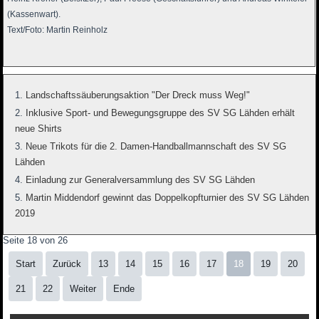
(Kassenwart).
Text/Foto: Martin Reinholz
Landschaftssäuberungsaktion "Der Dreck muss Weg!"
Inklusive Sport- und Bewegungsgruppe des SV SG Lähden erhält
neue Shirts
Neue Trikots für die 2. Damen-Handballmannschaft des SV SG
Lähden
Einladung zur Generalversammlung des SV SG Lähden
Martin Middendorf gewinnt das Doppelkopfturnier des SV SG Lähden
2019
Seite 18 von 26
Start
Zurück
13
14
15
16
17
18
19
20
21
22
Weiter
Ende