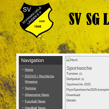
Navigation
Sportwoche
Home
Turniere
(3)
DSGVO / Rechtliche
Dorfpokal
(3)
Hinweise
Sportwoche 2025
Termine
FlyerSportwoche2025-komprim
Allgemeine News
Download
Details
Fussball News
Handball News