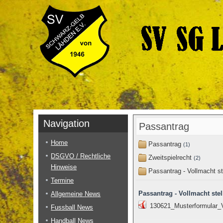
Navigation
Passantrag
Home
Passantrag
(1)
DSGVO / Rechtliche
Zweitspielrecht
(2)
Hinweise
Passantrag - Vollmacht s
Termine
Passantrag - Vollmacht ste
Allgemeine News
130621_Musterformular_
Fussball News
Handball News