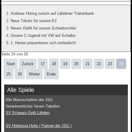
Andreas Hüring zurück auf Lähdener Trainerbank
Neue Trikots für unsere E2
Neues Outfit für unsere Schiedsrichter
Unsere C-Jugend mit VW auf Schalke
1. Herren präsentieren sich einheitlich!
Seite 24 von 26
Start
Zurück
17
18
19
20
21
22
23
24
25
26
Weiter
Ende
Alle Spiele
Alle Mannschaften der JSG.
Verantwortlicher Verein Tabellen
SV Schwarz-Gelb Lähden
SV Holtensia Holte ( Partner der JSG )