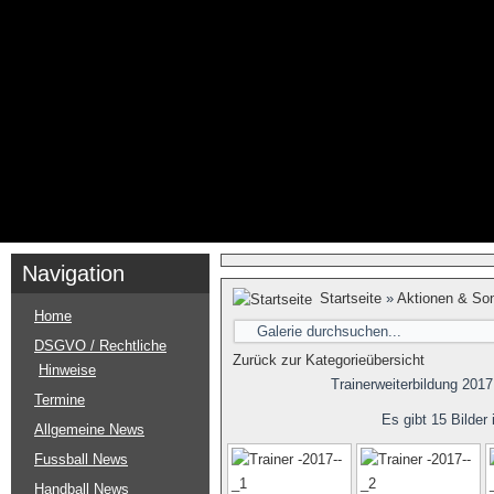
Navigation
Startseite
»
Aktionen & So
Home
DSGVO / Rechtliche
Zurück zur Kategorieübersicht
Hinweise
Trainerweiterbildung 2017
Termine
Es gibt 15 Bilder 
Allgemeine News
Fussball News
Handball News