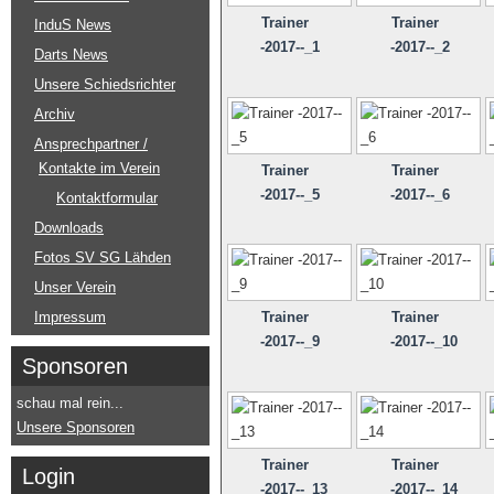
Trainer
Trainer
InduS News
-2017--_1
-2017--_2
Darts News
Unsere Schiedsrichter
Archiv
Ansprechpartner /
Kontakte im Verein
Trainer
Trainer
-2017--_5
-2017--_6
Kontaktformular
Downloads
Fotos SV SG Lähden
Unser Verein
Impressum
Trainer
Trainer
-2017--_9
-2017--_10
Sponsoren
schau mal rein...
Unsere Sponsoren
Trainer
Trainer
Login
-2017--_13
-2017--_14