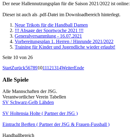
Der neue Hallennutzungsplan für die Saison 2021/2022 ist online:
Dieser ist auch als .pdf-Datei im Downloadbereich hinterlegt.
Neue Trikots für die Handball Damen
!!! Absage der Sportwoche 2021 !!!
Generalversammlung - 16.07.2021
Vorbereitungsplan 1. Herren / Hinrunde 2021/2022
Training für Kinder und Jugendliche wieder erlaubt!
Seite 10 von 26
Start
Zurück
5
6
7
8
9
10
11
12
13
14
Weiter
Ende
Alle Spiele
Alle Mannschaften der JSG.
Verantwortlicher Verein Tabellen
SV Schwarz-Gelb Lähden
SV Holtensia Holte ( Partner der JSG )
Eintracht Berßen ( Partner der JSG & Frauen-Fussball )
Handballbereich