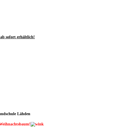
b sofort erhältlich!
rundschule Lähden
m Weihnachtsbaum!