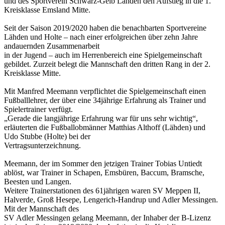
und des Sportverein Schwarz-Gelb Lähden den Aufstieg in die 1.
Kreisklasse Emsland Mitte.
Seit der Saison 2019/2020 haben die benachbarten Sportvereine
Lähden und Holte – nach einer erfolgreichen über zehn Jahre
andauernden Zusammenarbeit
in der Jugend – auch im Herrenbereich eine Spielgemeinschaft
gebildet. Zurzeit belegt die Mannschaft den dritten Rang in der 2.
Kreisklasse Mitte.
Mit Manfred Meemann verpflichtet die Spielgemeinschaft einen
Fußballlehrer, der über eine 34jährige Erfahrung als Trainer und
Spielertrainer verfügt.
„Gerade die langjährige Erfahrung war für uns sehr wichtig“,
erläuterten die Fußballobmänner Matthias Althoff (Lähden) und
Udo Stubbe (Holte) bei der
Vertragsunterzeichnung.
Meemann, der im Sommer den jetzigen Trainer Tobias Untiedt
ablöst, war Trainer in Schapen, Emsbüren, Baccum, Bramsche,
Beesten und Langen.
Weitere Trainerstationen des 61jährigen waren SV Meppen II,
Halverde, Groß Hesepe, Lengerich-Handrup und Adler Messingen.
Mit der Mannschaft des
SV Adler Messingen gelang Meemann, der Inhaber der B-Lizenz