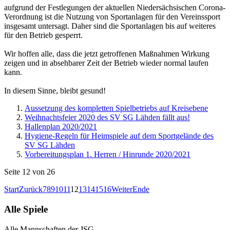
aufgrund der Festlegungen der aktuellen Niedersächsischen Corona-
Verordnung ist die Nutzung von Sportanlagen für den Vereinssport
insgesamt untersagt. Daher sind die Sportanlagen bis auf weiteres
für den Betrieb gesperrt.
Wir hoffen alle, dass die jetzt getroffenen Maßnahmen Wirkung
zeigen und in absehbarer Zeit der Betrieb wieder normal laufen
kann.
In diesem Sinne, bleibt gesund!
Aussetzung des kompletten Spielbetriebs auf Kreisebene
Weihnachtsfeier 2020 des SV SG Lähden fällt aus!
Hallenplan 2020/2021
Hygiene-Regeln für Heimspiele auf dem Sportgelände des
SV SG Lähden
Vorbereitungsplan 1. Herren / Hinrunde 2020/2021
Seite 12 von 26
Start
Zurück
7
8
9
10
11
12
13
14
15
16
Weiter
Ende
Alle Spiele
Alle Mannschaften der JSG.