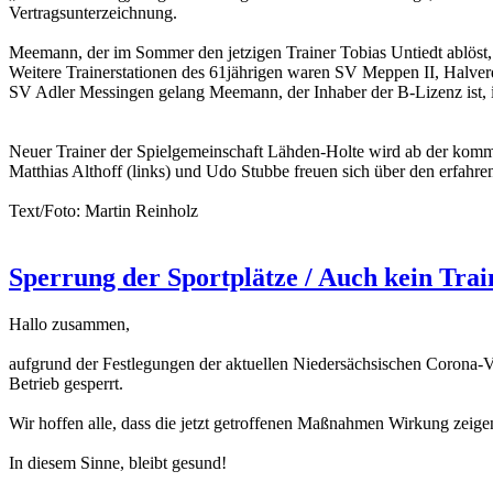
Vertragsunterzeichnung.
Meemann, der im Sommer den jetzigen Trainer Tobias Untiedt ablös
Weitere Trainerstationen des 61jährigen waren SV Meppen II, Halve
SV Adler Messingen gelang Meemann, der Inhaber der B-Lizenz ist, in
Neuer Trainer der Spielgemeinschaft Lähden-Holte wird ab der kom
Matthias Althoff (links) und Udo Stubbe freuen sich über den erfahren
Text/Foto: Martin Reinholz
Sperrung der Sportplätze / Auch kein Tra
Hallo zusammen,
aufgrund der Festlegungen der aktuellen Niedersächsischen Corona-Ve
Betrieb gesperrt.
Wir hoffen alle, dass die jetzt getroffenen Maßnahmen Wirkung zeigen
In diesem Sinne, bleibt gesund!