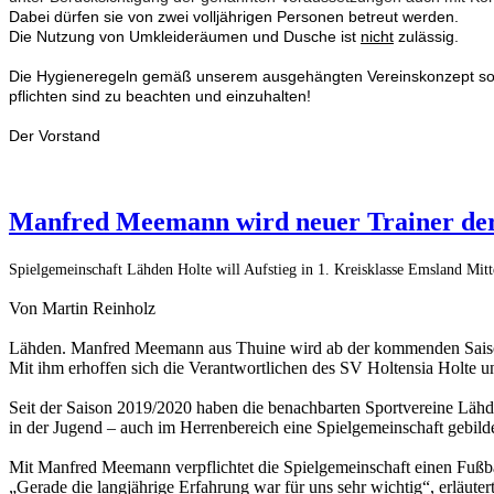
Dabei dürfen sie von zwei volljährigen
Personen betreut werden.
Die Nutzung von Umkleideräumen und Dusche ist
nicht
zulässig.
Die Hygieneregeln gemäß unserem ausgehängten Vereinskonzept so
pflichten sind zu beachten und einzuhalten!
Der Vorstand
Manfred Meemann wird neuer Trainer de
Spielgemeinschaft Lähden Holte will Aufstieg in 1. Kreisklasse Emsland Mitt
Von Martin Reinholz
Lähden. Manfred Meemann aus Thuine wird ab der kommenden Saison 
Mit ihm erhoffen sich die Verantwortlichen des SV Holtensia Holte u
Seit der Saison 2019/2020 haben die benachbarten Sportvereine Läh
in der Jugend – auch im Herrenbereich eine Spielgemeinschaft gebildet
Mit Manfred Meemann verpflichtet die Spielgemeinschaft einen Fußballl
„Gerade die langjährige Erfahrung war für uns sehr wichtig“, erläut