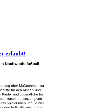
r erlaubt!
den Nachwuchsfußball
erordnung über Maßnahmen zur
hritte für den Kinder- und
n Kinder und Jugendliche bis
Gruppenzusammensetzung von
dass Spielerinnen und Spieler
takten Fußballspielen dürfen.