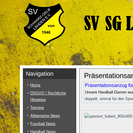
Navigation
Präsentationsa
Home
Präsentationsanzug fü
Unsere Handball-Damen wu
DSGVO / Rechtliche
doppelt, einmal für den Spo
Hinweise
Termine
Allgemeine News
Fussball News
Handball News