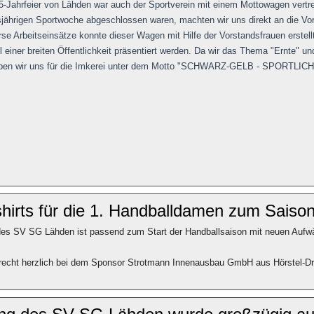
-Jahrfeier von Lähden war auch der Sportverein mit einem Mottowagen vertre
sjährigen Sportwoche abgeschlossen waren, machten wir uns direkt an die V
erse Arbeitseinsätze konnte dieser Wagen mit Hilfe der Vorstandsfrauen erst
 einer breiten Öffentlichkeit präsentiert werden. Da wir das Thema "Ernte" u
aben wir uns für die Imkerei unter dem Motto "SCHWARZ-GELB - SPORTLIC
irts für die 1. Handballdamen zum Saison
es SV SG Lähden ist passend zum Start der Handballsaison mit neuen Aufwä
recht herzlich bei dem Sponsor Strotmann Innenausbau GmbH aus Hörstel-Dr