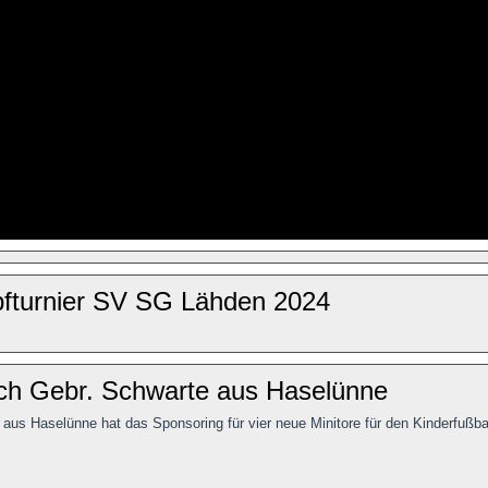
pfturnier SV SG Lähden 2024
ch Gebr. Schwarte aus Haselünne
us Haselünne hat das Sponsoring für vier neue Minitore für den Kinderfußba