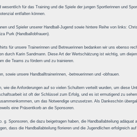
 wesentlich für das Training und die Spiele der jungen Sportlerinnen und Sport
Potenzial entfalten können.
innen und Spieler unserer Handball-Jugend sowie hintere Reihe von links: Chr
liza Purk (Handballobfrauen).
irts für unsere Trainerinnen und Betreuerinnen bedanken wir uns ebenso recht
n durch Karin Sandmann. Diese Art der Wertschätzung ist wichtig, um diejeni
um die Teams zu fördern und zu trainieren.
, sowie unsere Handballtrainerinnen, -betreuerinnen und -obfrauen.
, wie die Anforderungen auf so vielen Schultern verteilt wurden, um diese Un
chaftsarbeit ist oft der Schlüssel zum Erfolg, und es ist ermutigend zu sehe
usammenkommen, um das Notwendige umzusetzen. Als Dankeschön übergab
jeweils eine Präsentkorb an die Sponsoren.
. g. Sponsoren, die dazu beigetragen haben, die Handballabteilung adäquat a
agen, dass die Handballabteilung florieren und die Jugendlichen erfolgreich au