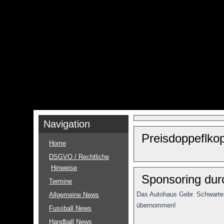
Navigation
Preisdoppeflko
Home
DSGVO / Rechtliche
Hinweise
Sponsoring dur
Termine
Das Autohaus Gebr. Schwarte a
Allgemeine News
übernommen!
Fussball News
Handball News