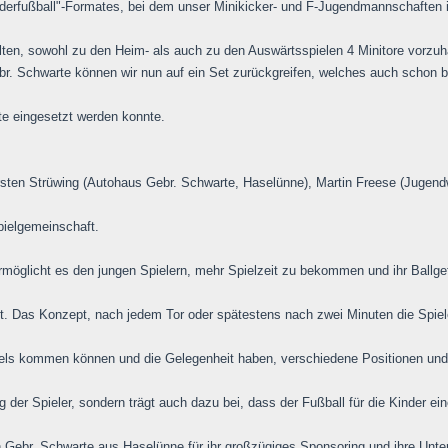
nderfußball"-Formates, bei dem unser Minikicker- und F-Jugendmannschaften 
ten, sowohl zu den Heim- als auch zu den Auswärtsspielen 4 Minitore vorzuh
r. Schwarte können wir nun auf ein Set zurückgreifen, welches auch schon 
te eingesetzt werden konnte.
orsten Strüwing (Autohaus Gebr. Schwarte, Haselünne), Martin Freese (Jugen
pielgemeinschaft.
 ermöglicht es den jungen Spielern, mehr Spielzeit zu bekommen und ihr Ballge
ist. Das Konzept, nach jedem Tor oder spätestens nach zwei Minuten die Spie
els kommen können und die Gelegenheit haben, verschiedene Positionen und 
g der Spieler, sondern trägt auch dazu bei, dass der Fußball für die Kinder ein
 Gebr. Schwarte aus Haselünne für ihr großzügiges Sponsoring und ihre Unter