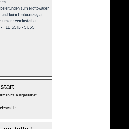
ten.
orbereitungen zum Mottowagen
ellt und beim Ernteumzug am
nd unsere Vereinsfarben
H - FLEISSIG - SÜSS"
start
rmshirts ausgestattet
eierwalde.