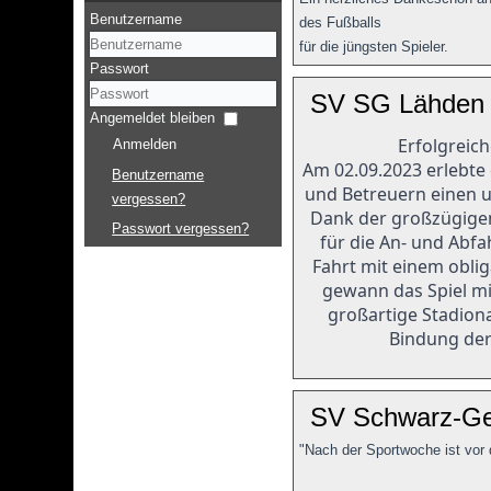
Benutzername
des Fußballs
für die jüngsten Spieler.
Passwort
SV SG Lähden 
Angemeldet bleiben
Erfolgreic
Anmelden
Am 02.09.2023 erlebte 
Benutzername
und Betreuern einen 
vergessen?
Dank der großzügigen
Passwort vergessen?
für die An- und Abf
Fahrt mit einem obli
gewann das Spiel mi
großartige Stadion
Bindung der
SV Schwarz-Gel
"Nach der Sportwoche ist vor 