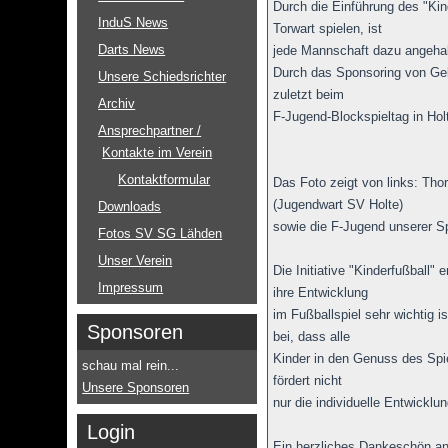
Durch die Einführung des "Ki
InduS News
Torwart spielen, ist
Darts News
jede Mannschaft dazu angehal
Durch das Sponsoring von Geb
Unsere Schiedsrichter
zuletzt beim
Archiv
F-Jugend-Blockspieltag in Hol
Ansprechpartner /
Kontakte im Verein
Kontaktformular
Das Foto zeigt von links: Th
(Jugendwart SV Holte)
Downloads
sowie die F-Jugend unserer S
Fotos SV SG Lähden
Unser Verein
Die Initiative "Kinderfußball"
Impressum
ihre Entwicklung
im Fußballspiel sehr wichtig 
Sponsoren
bei, dass alle
Kinder in den Genuss des Spi
schau mal rein...
fördert nicht
Unsere Sponsoren
nur die individuelle Entwicklun
Login
Ein herzliches Dankeschön an