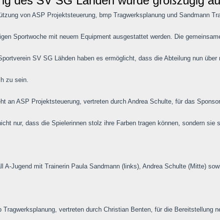
ung des SV SG Lähden wurde großzügig aus
tützung von ASP Projektsteuerung, bmp Tragwerksplanung und Sandmann Tra
hrigen Sportwoche mit neuem Equipment ausgestattet werden. Die gemeinsam
portverein SV SG Lähden haben es ermöglicht, dass die Abteilung nun über
ch zu sein.
t an ASP Projektsteuerung, vertreten durch Andrea Schulte, für das Sponsori
icht nur, dass die Spielerinnen stolz ihre Farben tragen können, sondern sie 
l A-Jugend mit Trainerin Paula Sandmann (links), Andrea Schulte (Mitte) sowi
 Tragwerksplanung, vertreten durch Christian Benten, für die Bereitstellung n