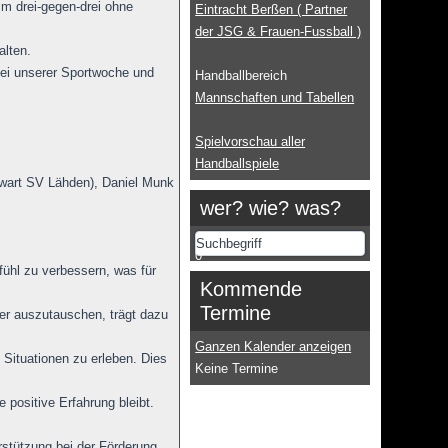
im drei-gegen-drei ohne
Eintracht Berßen ( Partner
der JSG & Frauen-Fussball )
alten.
bei unserer Sportwoche und
Handballbereich
Mannschaften und Tabellen
Spielvorschau aller
Handballspiele
dwart SV Lähden), Daniel Munk
wer? wie? was?
0
fühl zu verbessern, was für
Kommende
Termine
ler auszutauschen, trägt dazu
Ganzen Kalender anzeigen
Situationen zu erleben. Dies
Keine Termine
e positive Erfahrung bleibt.
stützung bei der Förderung