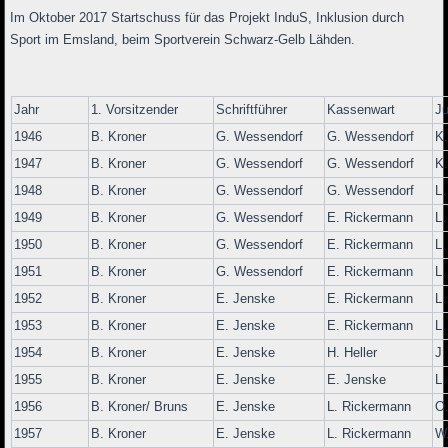
Im Oktober 2017 Startschuss für das Projekt InduS, Inklusion durch
Sport im Emsland, beim Sportverein Schwarz-Gelb Lähden.
Jahr
1. Vorsitzender
Schriftführer
Kassenwart
J
1946
B. Kroner
G. Wessendorf
G. Wessendorf
K
1947
B. Kroner
G. Wessendorf
G. Wessendorf
K
1948
B. Kroner
G. Wessendorf
G. Wessendorf
L
1949
B. Kroner
G. Wessendorf
E. Rickermann
L
1950
B. Kroner
G. Wessendorf
E. Rickermann
L
1951
B. Kroner
G. Wessendorf
E. Rickermann
L
1952
B. Kroner
E. Jenske
E. Rickermann
L
1953
B. Kroner
E. Jenske
E. Rickermann
L
1954
B. Kroner
E. Jenske
H. Heller
J.
1955
B. Kroner
E. Jenske
E. Jenske
L
1956
B. Kroner/ Bruns
E. Jenske
L. Rickermann
O
1957
B. Kroner
E. Jenske
L. Rickermann
W