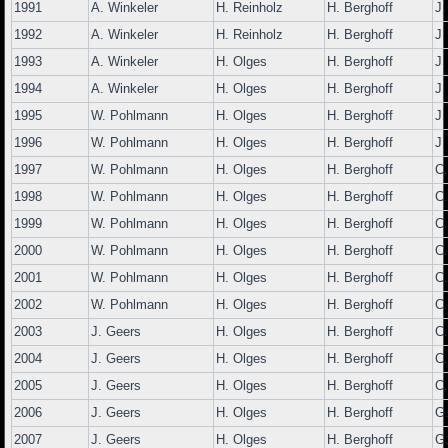
1991
A. Winkeler
H. Reinholz
H. Berghoff
J
1992
A. Winkeler
H. Reinholz
H. Berghoff
J
1993
A. Winkeler
H. Olges
H. Berghoff
J
1994
A. Winkeler
H. Olges
H. Berghoff
J
1995
W. Pohlmann
H. Olges
H. Berghoff
J
1996
W. Pohlmann
H. Olges
H. Berghoff
J
1997
W. Pohlmann
H. Olges
H. Berghoff
C.
1998
W. Pohlmann
H. Olges
H. Berghoff
C.
1999
W. Pohlmann
H. Olges
H. Berghoff
C.
2000
W. Pohlmann
H. Olges
H. Berghoff
C.
2001
W. Pohlmann
H. Olges
H. Berghoff
C.
2002
W. Pohlmann
H. Olges
H. Berghoff
C.
2003
J. Geers
H. Olges
H. Berghoff
C.
2004
J. Geers
H. Olges
H. Berghoff
C.
2005
J. Geers
H. Olges
H. Berghoff
C.
2006
J. Geers
H. Olges
H. Berghoff
G
2007
J. Geers
H. Olges
H. Berghoff
G