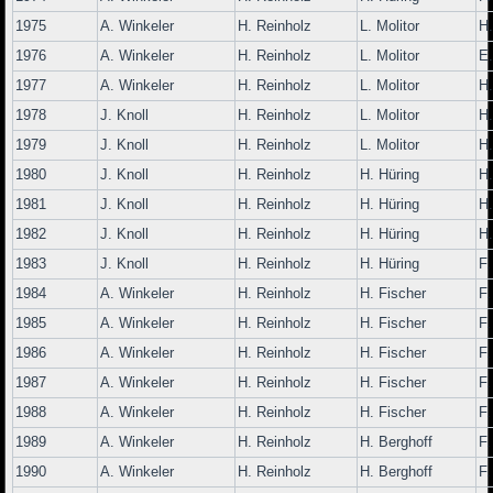
1975
A. Winkeler
H. Reinholz
L. Molitor
H.
1976
A. Winkeler
H. Reinholz
L. Molitor
E
1977
A. Winkeler
H. Reinholz
L. Molitor
H.
1978
J. Knoll
H. Reinholz
L. Molitor
H.
1979
J. Knoll
H. Reinholz
L. Molitor
H.
1980
J. Knoll
H. Reinholz
H. Hüring
H.
1981
J. Knoll
H. Reinholz
H. Hüring
H.
1982
J. Knoll
H. Reinholz
H. Hüring
H.
1983
J. Knoll
H. Reinholz
H. Hüring
F.
1984
A. Winkeler
H. Reinholz
H. Fischer
F.
1985
A. Winkeler
H. Reinholz
H. Fischer
F.
1986
A. Winkeler
H. Reinholz
H. Fischer
F.
1987
A. Winkeler
H. Reinholz
H. Fischer
F.
1988
A. Winkeler
H. Reinholz
H. Fischer
F.
1989
A. Winkeler
H. Reinholz
H. Berghoff
F.
1990
A. Winkeler
H. Reinholz
H. Berghoff
F.