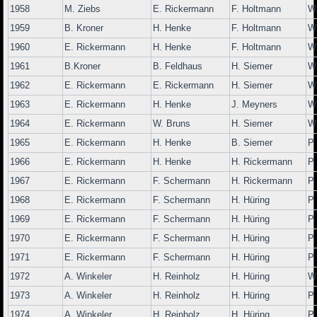
1958
M. Ziebs
E. Rickermann
F. Holtmann
W
1959
B. Kroner
H. Henke
F. Holtmann
W
1960
E. Rickermann
H. Henke
F. Holtmann
W
1961
B.Kroner
B. Feldhaus
H. Siemer
W
1962
E. Rickermann
E. Rickermann
H. Siemer
W
1963
E. Rickermann
H. Henke
J. Meyners
W
1964
E. Rickermann
W. Bruns
H. Siemer
W
1965
E. Rickermann
H. Henke
B. Siemer
P
1966
E. Rickermann
H. Henke
H. Rickermann
P
1967
E. Rickermann
F. Schermann
H. Rickermann
P
1968
E. Rickermann
F. Schermann
H. Hüring
P
1969
E. Rickermann
F. Schermann
H. Hüring
P
1970
E. Rickermann
F. Schermann
H. Hüring
P
1971
E. Rickermann
F. Schermann
H. Hüring
P
1972
A. Winkeler
H. Reinholz
H. Hüring
W
1973
A. Winkeler
H. Reinholz
H. Hüring
P
1974
A. Winkeler
H. Reinholz
H. Hüring
P